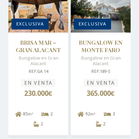
EXCLUSIVA
EXCLUSIVA
BRISA MAR –
BUNGALOW EN
GRAN ALACANT
MONTE FARO
Bungalow en Gran
Bungalow en Gran
Alacant
Alacant
REF:GA 14
REF:189-S
EN VENTA
EN VENTA
230.000€
365.000€
85
2
92
3
m²
m²
2
2