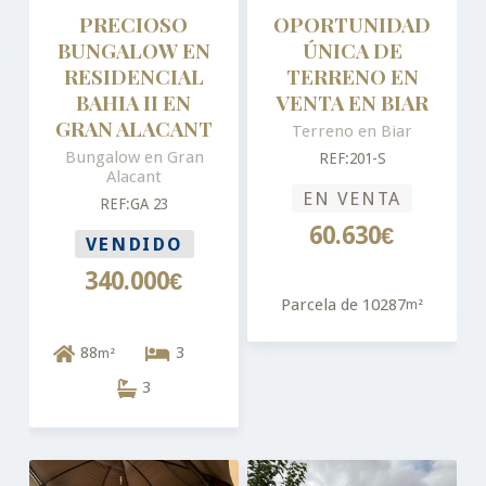
PRECIOSO
OPORTUNIDAD
BUNGALOW EN
ÚNICA DE
RESIDENCIAL
TERRENO EN
BAHIA II EN
VENTA EN BIAR
GRAN ALACANT
Terreno en Biar
Bungalow en Gran
REF:201-S
Alacant
EN VENTA
REF:GA 23
60.630€
VENDIDO
340.000€
Parcela de 10287
m²
88
3
m²
3