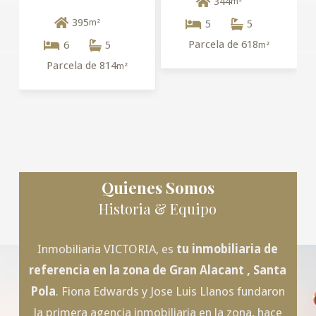
344
m²
395
m²
5
5
Parcela de 618
6
5
m²
Parcela de 814
m²
Quienes Somos
Historia & Equipo
Inmobiliaria VICTORIA, es
tu inmobiliaria de
referencia en la zona de
Gran Alacant
, Santa
Pola
. Fiona Edwards y Jose Luis Llanos fundaron
la primera agencia inmobiliaria en la zona, hace