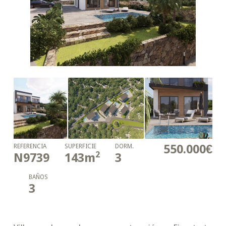
550.000€
REFERENCIA
SUPERFICIE
DORM.
2
N9739
143
m
3
BAÑOS
3