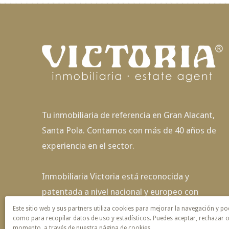
Tu inmobiliaria de referencia en Gran Alacant,
Santa Pola. Contamos con más de 40 años de
experiencia en el sector.
Inmobiliaria Victoria está reconocida y
patentada a nivel nacional y europeo con
exclusividad de nombre y servicio.
Este sitio web y sus partners utiliza cookies para mejorar la navegación y po
como para recopilar datos de uso y estadísticos. Puedes aceptar, rechazar o
momento, a través de nuestra página de cookies.