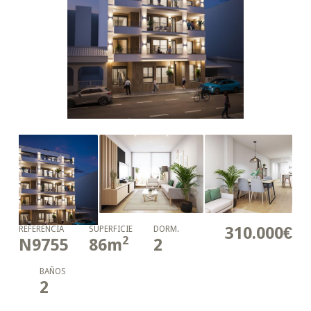
310.000€
REFERENCIA
SUPERFICIE
DORM.
2
N9755
86
m
2
BAÑOS
2