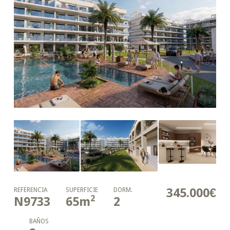
345.000€
REFERENCIA
SUPERFICIE
DORM.
2
N9733
65
m
2
BAÑOS