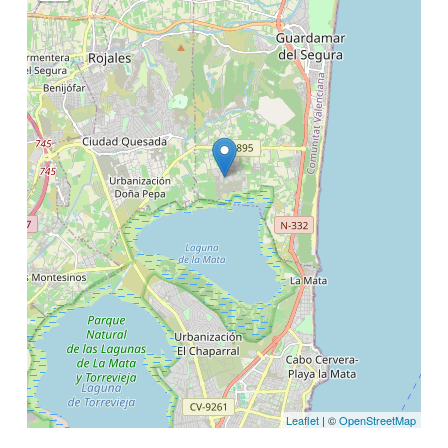
Leaflet
| ©
OpenStreetMap