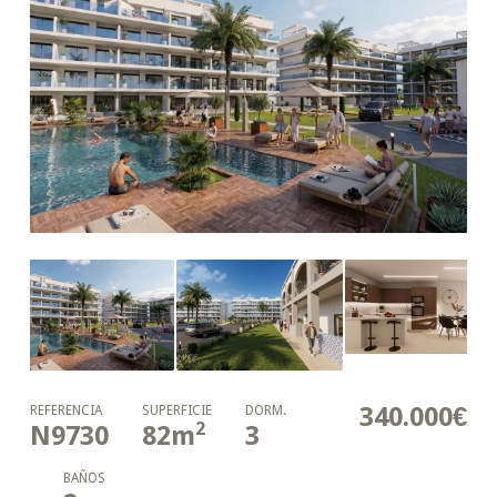
340.000€
REFERENCIA
SUPERFICIE
DORM.
2
N9730
82
m
3
BAÑOS