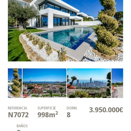
3.950.000€
REFERENCIA
SUPERFICIE
DORM.
2
N7072
998
m
8
BAÑOS