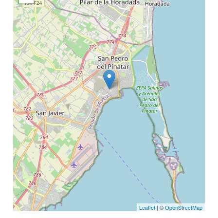
Leaflet
| ©
OpenStreetMap