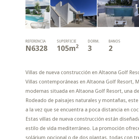
REFERENCIA
SUPERFICIE
DORM.
BAÑOS
2
N6328
105
m
3
2
Villas de nueva construcción en Altaona Golf Reso
Villas contemporáneas en Altaona Golf Resort, M
modernas situada en Altaona Golf Resort, una de 
Rodeado de paisajes naturales y montañas, este 
a la vez que se encuentra a poca distancia en co
Estas villas de nueva construcción están diseñad
estilo de vida mediterráneo. La promoción ofrece
solárium opcional o de dos plantas, todas con tr