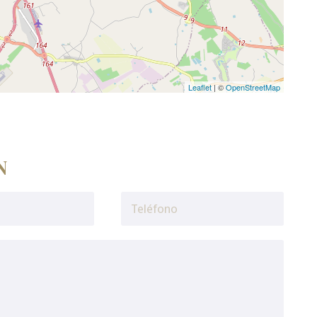
Leaflet
| ©
OpenStreetMap
N