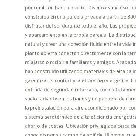
principal con baño en suite. Diseño espacioso con
construida en una parcela privada a partir de 300
disfrutar del sol durante todo el año. Las propie
y aparcamiento en la propia parcela. La distribuc
natural y crear una conexión fluida entre la vida 
planta abierta conectan directamente con la terra
relajarse o recibir a familiares y amigos. Acabad
han construido utilizando materiales de alta cal
garantizar el confort y la eficiencia energética. 
entrada de seguridad reforzada, cocina totalme
suelo radiante en los baños y un paquete de ilumi
la preinstalación para aire acondicionado por co
sistema aerotérmico de alta eficiencia energétic
ahorro de costes. Ubicación privilegiada cerca del
conocido por su campo de golf de 18 hoyos, su en