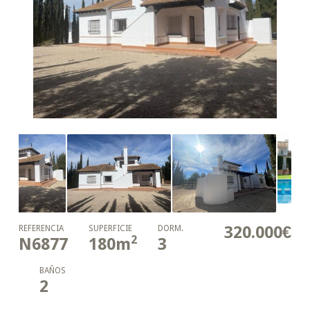
320.000€
REFERENCIA
SUPERFICIE
DORM.
2
N6877
180
m
3
BAÑOS
2