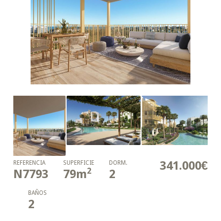
341.000€
REFERENCIA
SUPERFICIE
DORM.
2
N7793
79
m
2
BAÑOS
2