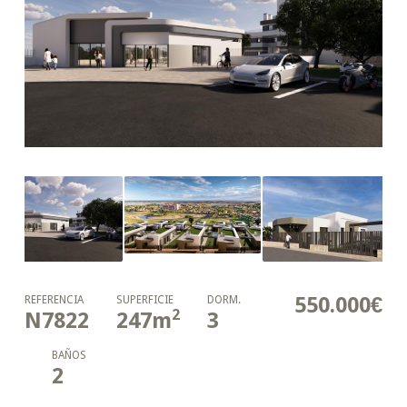
550.000€
REFERENCIA
SUPERFICIE
DORM.
2
N7822
247
m
3
BAÑOS
2