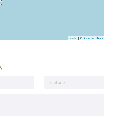
Leaflet
| ©
OpenStreetMap
N