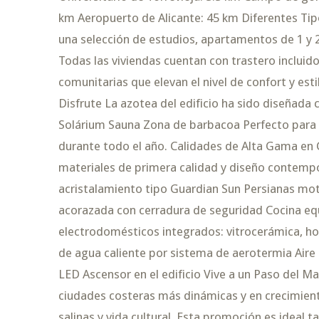
km Aeropuerto de Alicante: 45 km Diferentes Tipo
una selección de estudios, apartamentos de 1 y 2
Todas las viviendas cuentan con trastero incluid
comunitarias que elevan el nivel de confort y est
Disfrute La azotea del edificio ha sido diseñad
Solárium Sauna Zona de barbacoa Perfecto para d
durante todo el año. Calidades de Alta Gama en 
materiales de primera calidad y diseño contempo
acristalamiento tipo Guardian Sun Persianas mo
acorazada con cerradura de seguridad Cocina eq
electrodomésticos integrados: vitrocerámica, hor
de agua caliente por sistema de aerotermia Air
LED Ascensor en el edificio Vive a un Paso del Ma
ciudades costeras más dinámicas y en crecimient
salinas y vida cultural. Esta promoción es ideal 