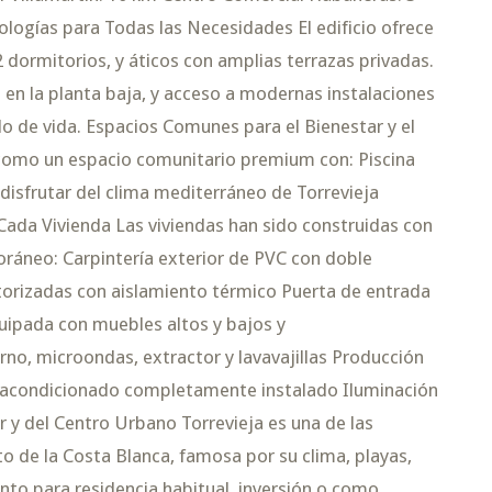
logías para Todas las Necesidades El edificio ofrece
 dormitorios, y áticos con amplias terrazas privadas.
o en la planta baja, y acceso a modernas instalaciones
ilo de vida. Espacios Comunes para el Bienestar y el
a como un espacio comunitario premium con: Piscina
isfrutar del clima mediterráneo de Torrevieja
Cada Vivienda Las viviendas han sido construidas con
ráneo: Carpintería exterior de PVC con doble
torizadas con aislamiento térmico Puerta de entrada
uipada con muebles altos y bajos y
no, microondas, extractor y lavavajillas Producción
e acondicionado completamente instalado Iluminación
r y del Centro Urbano Torrevieja es una de las
o de la Costa Blanca, famosa por su clima, playas,
tanto para residencia habitual, inversión o como