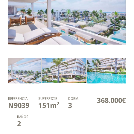
368.000€
REFERENCIA
SUPERFICIE
DORM.
2
N9039
151
m
3
BAÑOS
2