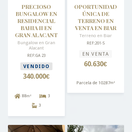
PRECIOSO
OPORTUNIDAD
BUNGALOW EN
ÚNICA DE
RESIDENCIAL
TERRENO EN
BAHIA II EN
VENTA EN BIAR
GRAN ALACANT
Terreno en Biar
Bungalow en Gran
REF:201-S
Alacant
EN VENTA
REF:GA 23
60.630€
VENDIDO
340.000€
Parcela de 10287
m²
88
3
m²
3