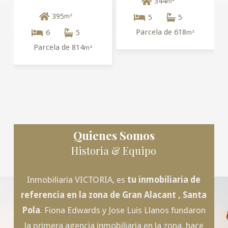
344
m²
395
m²
5
5
Parcela de 618
6
5
m²
Parcela de 814
m²
Quienes Somos
Historia & Equipo
Inmobiliaria VICTORIA, es
tu inmobiliaria de
referencia en la zona de
Gran Alacant
, Santa
Pola
. Fiona Edwards y Jose Luis Llanos fundaron
la primera agencia inmobiliaria en la zona, hace