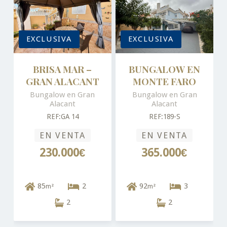
EXCLUSIVA
EXCLUSIVA
BRISA MAR –
BUNGALOW EN
GRAN ALACANT
MONTE FARO
Bungalow en Gran
Bungalow en Gran
Alacant
Alacant
REF:GA 14
REF:189-S
EN VENTA
EN VENTA
230.000€
365.000€
85
2
92
3
m²
m²
2
2