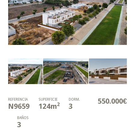
550.000€
REFERENCIA
SUPERFICIE
DORM.
2
N9659
124
m
3
BAÑOS
3