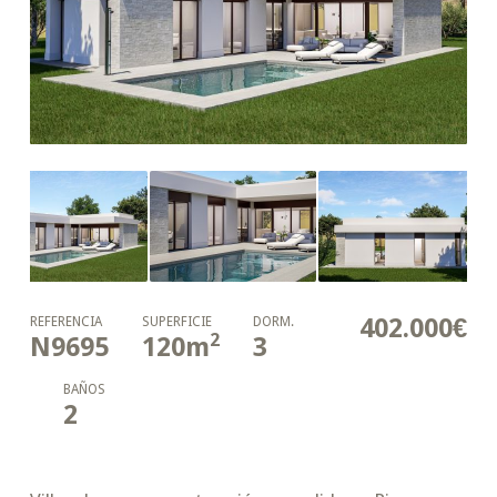
402.000€
REFERENCIA
SUPERFICIE
DORM.
2
N9695
120
m
3
BAÑOS
2