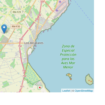
Leaflet
| ©
OpenStreetMap