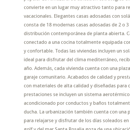
convierte en un lugar muy atractivo tanto para 
vacacionales. Elegantes casas adosadas con solár
consta de 18 modernas casas adosadas de 2 o 3 
distribución contemporánea de planta abierta. 
conectado a una cocina totalmente equipada con 
y confortable. Todas las viviendas incluyen un so
ideal para disfrutar del clima mediterráneo, recibi
año. Además, cada vivienda cuenta con una plaza
garaje comunitario. Acabados de calidad y prest
con materiales de alta calidad y diseñadas para 
prestaciones se incluyen un sistema aerotérmico p
acondicionado por conductos y baños totalmen
ducha. La urbanización también cuenta con una p
para relajarse y disfrutar de los días soleados en
golf y del mar Santa Rosalia goza de una ubicació