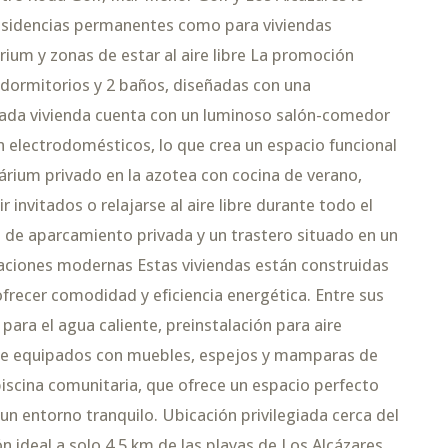
residencias permanentes como para viviendas
ium y zonas de estar al aire libre La promoción
dormitorios y 2 baños, diseñadas con una
Cada vivienda cuenta con un luminoso salón-comedor
electrodomésticos, lo que crea un espacio funcional
lárium privado en la azotea con cocina de verano,
r invitados o relajarse al aire libre durante todo el
 de aparcamiento privada y un trastero situado en un
aciones modernas Estas viviendas están construidas
ofrecer comodidad y eficiencia energética. Entre sus
ara el agua caliente, preinstalación para aire
te equipados con muebles, espejos y mamparas de
iscina comunitaria, que ofrece un espacio perfecto
 un entorno tranquilo. Ubicación privilegiada cerca del
n ideal a solo 4,5 km de las playas de Los Alcázares,