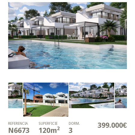
399.000€
REFERENCIA
SUPERFICIE
DORM.
2
N6673
120
m
3