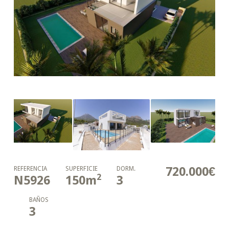
720.000€
REFERENCIA
SUPERFICIE
DORM.
2
N5926
150
m
3
BAÑOS
3