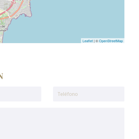
Leaflet
| ©
OpenStreetMap
N