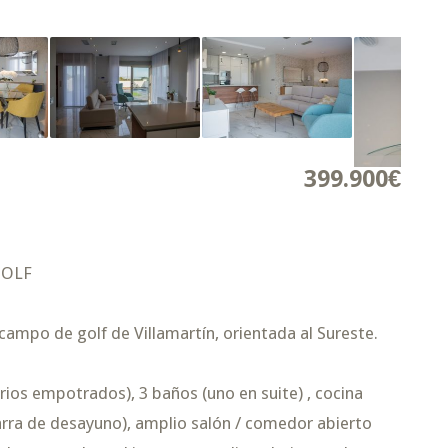
399.900€
GOLF
ampo de golf de Villamartí­n, orientada al Sureste.
ios empotrados), 3 baños (uno en suite) , cocina
ra de desayuno), amplio salón / comedor abierto