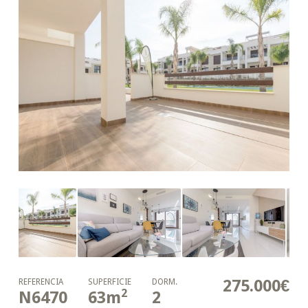
275.000€
REFERENCIA
SUPERFICIE
DORM.
2
N6470
63
m
2