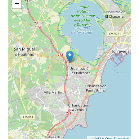
−
Leaflet
| ©
OpenStreetMap