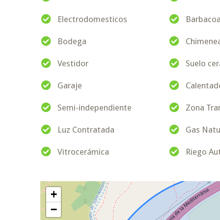
Electrodomesticos
Barbaco
Bodega
Chimene
Vestidor
Suelo ce
Garaje
Calentado
Semi-independiente
Zona Tra
Luz Contratada
Gas Natu
Vitrocerámica
Riego Au
+
−