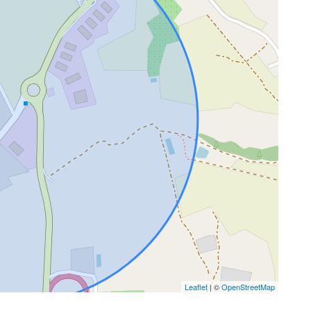
Leaflet
| ©
OpenStreetMap