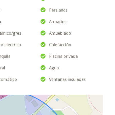
a
Persianas
a
Armarios
rámico/gres
Amueblado
r eléctrico
Calefacción
nquila
Piscina privada
ral
Agua
tomático
Ventanas insuladas