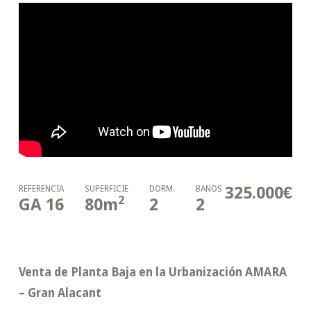
325.000€
REFERENCIA
SUPERFICIE
DORM.
BAÑOS
2
GA 16
80
m
2
2
Venta de Planta Baja en la Urbanización AMARA
– Gran Alacant