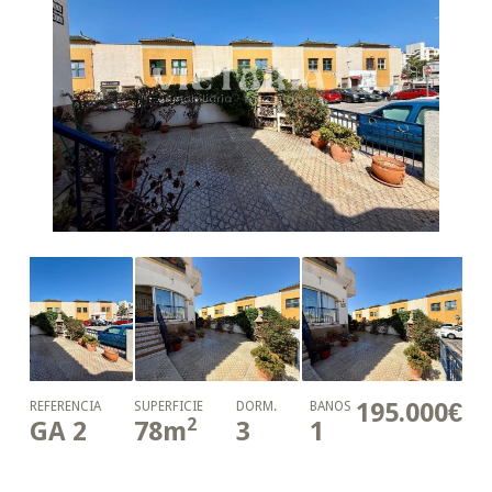
195.000€
REFERENCIA
SUPERFICIE
DORM.
BAÑOS
2
GA 2
78
m
3
1