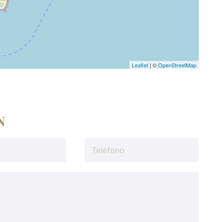
Leaflet
| ©
OpenStreetMap
N