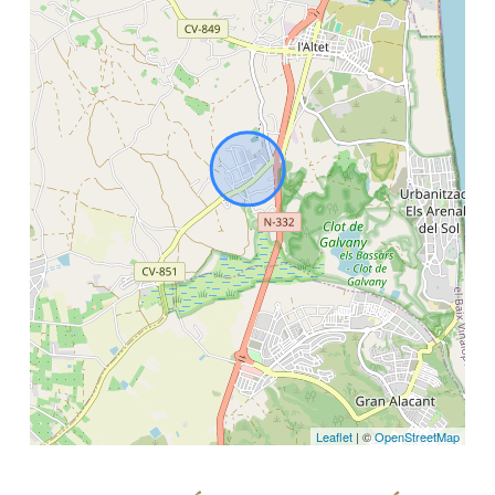
Leaflet
| ©
OpenStreetMap