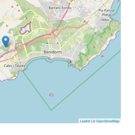
Leaflet
| ©
OpenStreetMap