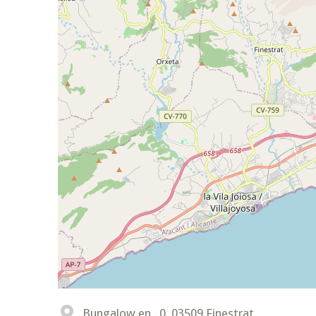
Bungalow en , 0, 03509 Finestrat