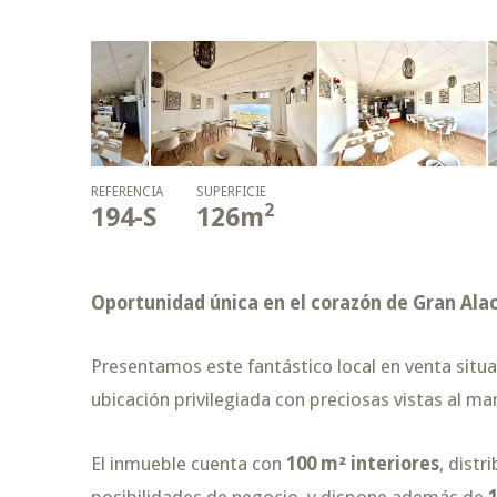
REFERENCIA
SUPERFICIE
2
194-S
126
m
Oportunidad única en el corazón de Gran Ala
Presentamos este fantástico local en venta situ
ubicación privilegiada con preciosas vistas al mar
El inmueble cuenta con
100 m² interiores
, dist
posibilidades de negocio, y dispone además de