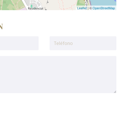
Leaflet
| ©
OpenStreetMap
N