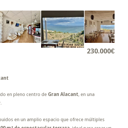
230.000€
cant
ado en pleno centro de
Gran Alacant
, en una
.
ribuidos en un amplio espacio que ofrece múltiples
100 m² de espectacular terraza
, ideal para crear un