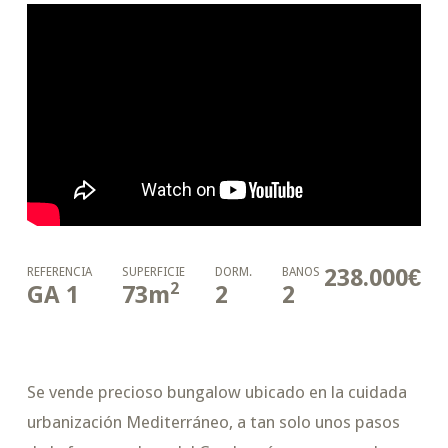
238.000€
REFERENCIA
SUPERFICIE
DORM.
BAÑOS
2
GA 1
73
m
2
2
Se vende precioso bungalow ubicado en la cuidada
urbanización Mediterráneo, a tan solo unos pasos