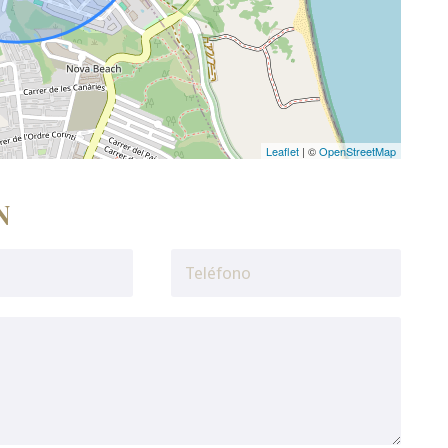
Leaflet
| ©
OpenStreetMap
N