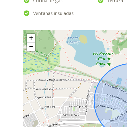
Cocina de gas
Terraza
Ventanas insuladas
+
−