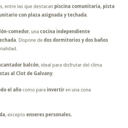
s, entre las que destacan
piscina comunitaria, pista
unitario con plaza asignada y techada
.
alón-comedor
, una
cocina independiente
techada
. Dispone de
dos dormitorios y dos baños
nalidad.
ncantador balcón
, ideal para disfrutar del clima
istas al Clot de Galvany
.
odo el año
como para
invertir
en una zona
da
, excepto
enseres personales.