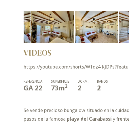
VIDEOS
https://youtube.com/shorts/W1qz4lKJDPs?featu
REFERENCIA
SUPERFICIE
DORM.
BAÑOS
2
GA 22
73
m
2
2
Se vende precioso bungalow situado en la cuida
pasos de la famosa
playa del Carabassí
y frente