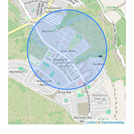
Leaflet
| ©
OpenStreetMap