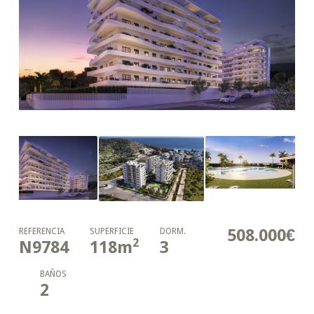
508.000€
REFERENCIA
SUPERFICIE
DORM.
2
N9784
118
m
3
BAÑOS
2