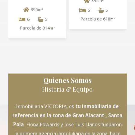
344
m²
395
m²
5
5
Parcela de 618
6
5
m²
Parcela de 814
m²
Quienes Somos
Historia & Equipo
Inmobiliaria VICTORIA, es
tu inmobiliaria de
referencia en la zona de
Gran Alacant
, Santa
Pola
. Fiona Edwards y Jose Luis Llanos fundaron
la primera agencia inmobiliaria en la zona, hace