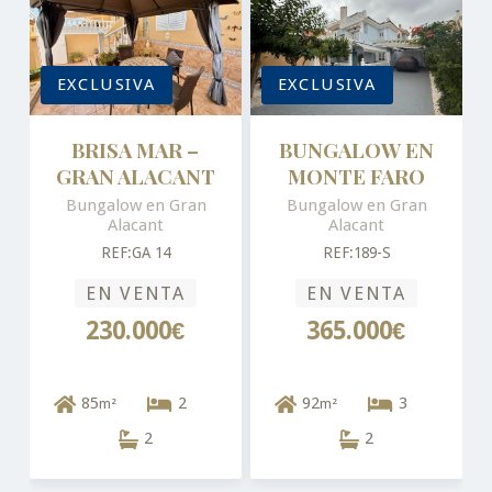
EXCLUSIVA
EXCLUSIVA
BRISA MAR –
BUNGALOW EN
GRAN ALACANT
MONTE FARO
Bungalow en Gran
Bungalow en Gran
Alacant
Alacant
REF:GA 14
REF:189-S
EN VENTA
EN VENTA
230.000€
365.000€
85
2
92
3
m²
m²
2
2