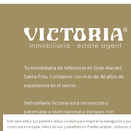
Tu inmobiliaria de referencia en Gran Alacant,
Santa Pola. Contamos con más de 40 años de
experiencia en el sector.
Inmobiliaria Victoria está reconocida y
patentada a nivel nacional y europeo con
exclusividad de nombre y servicio.
Este sitio web y sus partners utiliza cookies para mejorar la navegación y po
como para recopilar datos de uso y estadísticos. Puedes aceptar, rechazar o