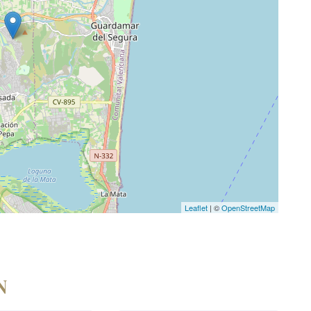
Leaflet
| ©
OpenStreetMap
N