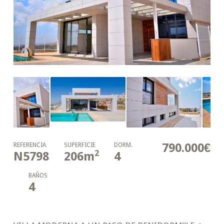
790.000€
REFERENCIA
SUPERFICIE
DORM.
2
N5798
206
m
4
BAÑOS
4