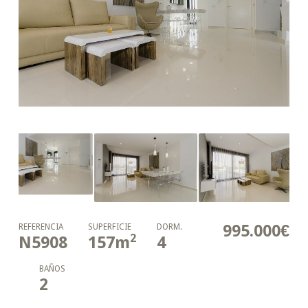
995.000€
REFERENCIA
SUPERFICIE
DORM.
2
N5908
157
m
4
BAÑOS
2