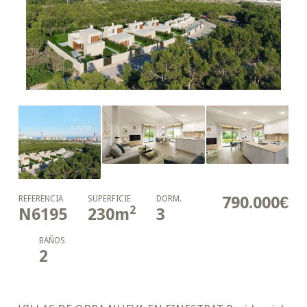
790.000€
REFERENCIA
SUPERFICIE
DORM.
2
N6195
230
m
3
BAÑOS
2