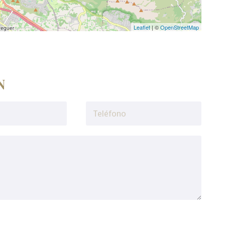
Leaflet
| ©
OpenStreetMap
N