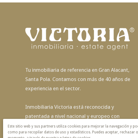
Tu inmobiliaria de referencia en Gran Alacant,
Santa Pola. Contamos con más de 40 años de
experiencia en el sector.
Inmobiliaria Victoria está reconocida y
patentada a nivel nacional y europeo con
exclusividad de nombre y servicio.
Este sitio web y sus partners utiliza cookies para mejorar la navegación y po
como para recopilar datos de uso y estadísticos. Puedes aceptar, rechazar o