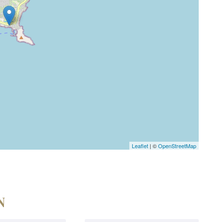
Leaflet
| ©
OpenStreetMap
N