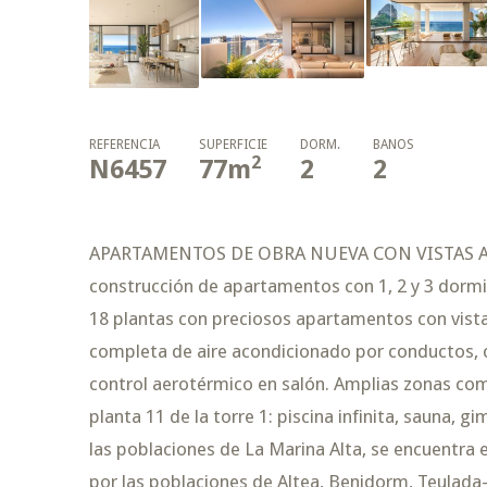
REFERENCIA
SUPERFICIE
DORM.
BAÑOS
2
N6457
77
m
2
2
APARTAMENTOS DE OBRA NUEVA CON VISTAS AL 
construcción de apartamentos con 1, 2 y 3 dormi
18 plantas con preciosos apartamentos con vistas
completa de aire acondicionado por conductos, 
control aerotérmico en salón. Amplias zonas comun
planta 11 de la torre 1: piscina infinita, sauna, g
las poblaciones de La Marina Alta, se encuentra e
por las poblaciones de Altea, Benidorm, Teulada-