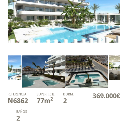
369.000€
REFERENCIA
SUPERFICIE
DORM.
2
N6862
77
m
2
BAÑOS
2