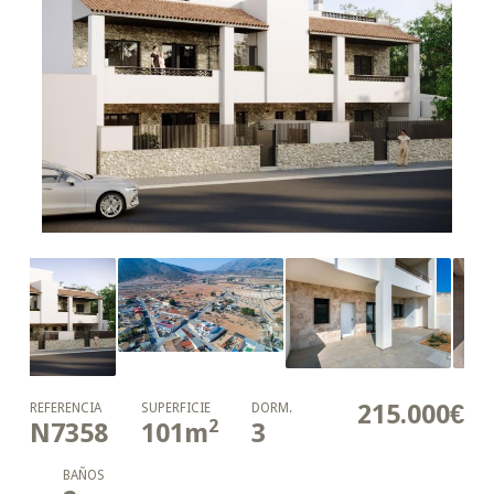
215.000€
REFERENCIA
SUPERFICIE
DORM.
2
N7358
101
m
3
BAÑOS