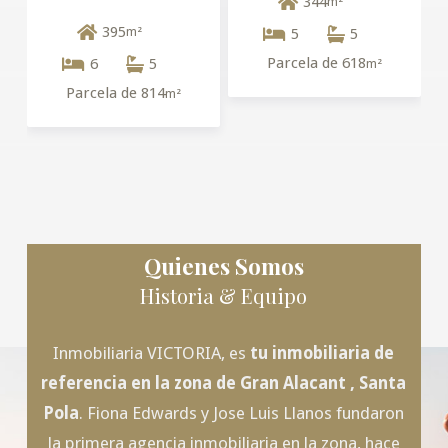
344
m²
395
m²
5
5
Parcela de 618
6
5
m²
Parcela de 814
m²
Quienes Somos
Historia & Equipo
Inmobiliaria VICTORIA, es
tu inmobiliaria de
referencia en la zona de
Gran Alacant
, Santa
Pola
. Fiona Edwards y Jose Luis Llanos fundaron
la primera agencia inmobiliaria en la zona, hace