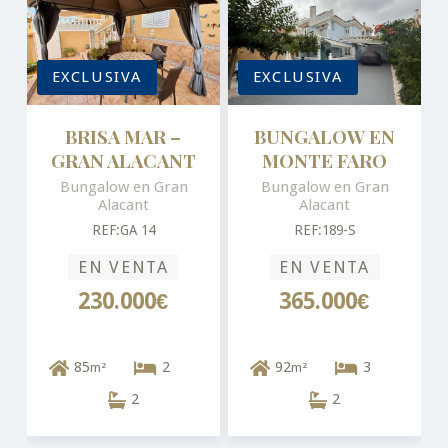
EXCLUSIVA
EXCLUSIVA
BRISA MAR –
BUNGALOW EN
GRAN ALACANT
MONTE FARO
Bungalow en Gran
Bungalow en Gran
Alacant
Alacant
REF:GA 14
REF:189-S
EN VENTA
EN VENTA
230.000€
365.000€
85
2
92
3
m²
m²
2
2