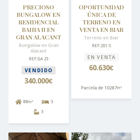
PRECIOSO
OPORTUNIDAD
BUNGALOW EN
ÚNICA DE
RESIDENCIAL
TERRENO EN
BAHIA II EN
VENTA EN BIAR
GRAN ALACANT
Terreno en Biar
Bungalow en Gran
REF:201-S
Alacant
EN VENTA
REF:GA 23
60.630€
VENDIDO
340.000€
Parcela de 10287
m²
88
3
m²
3