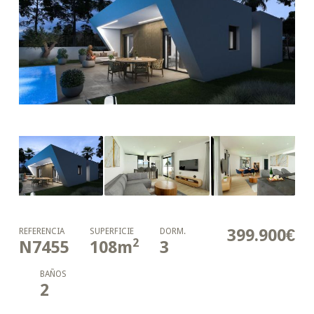
399.900€
REFERENCIA
SUPERFICIE
DORM.
2
N7455
108
m
3
BAÑOS
2