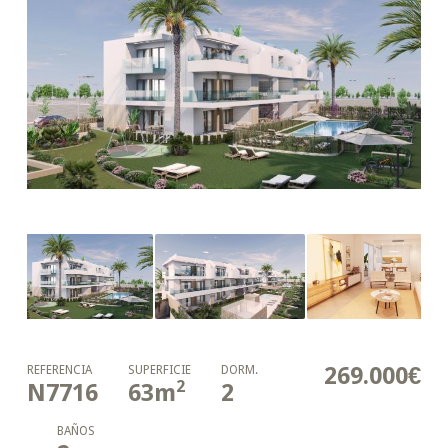
269.000€
REFERENCIA
SUPERFICIE
DORM.
2
N7716
63
m
2
BAÑOS