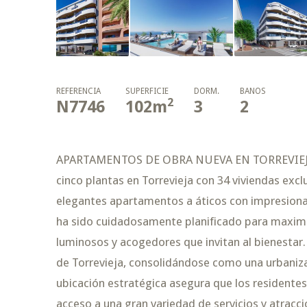
REFERENCIA
SUPERFICIE
DORM.
BAÑOS
2
N7746
102
m
3
2
APARTAMENTOS DE OBRA NUEVA EN TORREVIEJA N
cinco plantas en Torrevieja con 34 viviendas exc
elegantes apartamentos a áticos con impresionan
ha sido cuidadosamente planificado para maximiz
luminosos y acogedores que invitan al bienestar
de Torrevieja, consolidándose como una urbaniza
ubicación estratégica asegura que los residentes 
acceso a una gran variedad de servicios y atracci