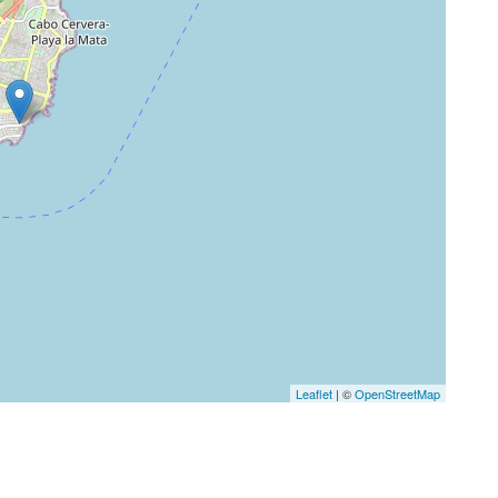
Leaflet
| ©
OpenStreetMap