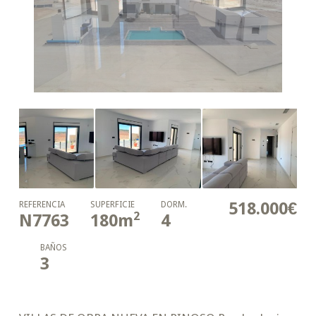
518.000€
REFERENCIA
SUPERFICIE
DORM.
2
N7763
180
m
4
BAÑOS
3