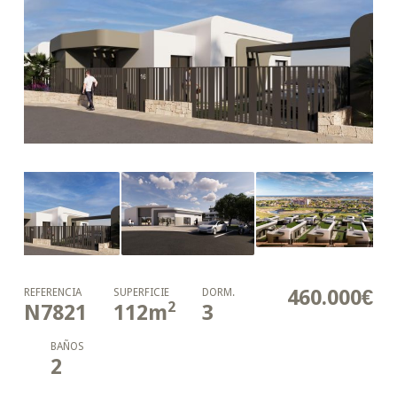
460.000€
REFERENCIA
SUPERFICIE
DORM.
2
N7821
112
m
3
BAÑOS
2