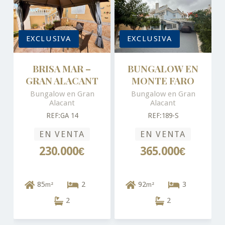
EXCLUSIVA
EXCLUSIVA
BRISA MAR –
BUNGALOW EN
GRAN ALACANT
MONTE FARO
Bungalow en Gran
Bungalow en Gran
Alacant
Alacant
REF:GA 14
REF:189-S
EN VENTA
EN VENTA
230.000€
365.000€
85
2
92
3
m²
m²
2
2