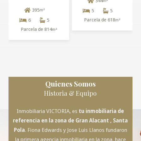
344
m²
395
m²
5
5
Parcela de 618
6
5
m²
Parcela de 814
m²
Quienes Somos
Historia & Equipo
Inmobiliaria VICTORIA, es
tu inmobiliaria de
referencia en la zona de
Gran Alacant
, Santa
Pola
. Fiona Edwards y Jose Luis Llanos fundaron
la primera agencia inmobiliaria en la zona, hace