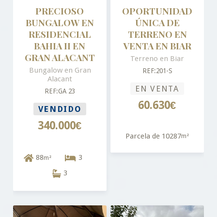
PRECIOSO
OPORTUNIDAD
BUNGALOW EN
ÚNICA DE
RESIDENCIAL
TERRENO EN
BAHIA II EN
VENTA EN BIAR
GRAN ALACANT
Terreno en Biar
Bungalow en Gran
REF:201-S
Alacant
EN VENTA
REF:GA 23
60.630€
VENDIDO
340.000€
Parcela de 10287
m²
88
3
m²
3