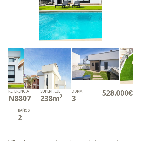
528.000€
REFERENCIA
SUPERFICIE
DORM.
2
N8807
238
m
3
BAÑOS
2